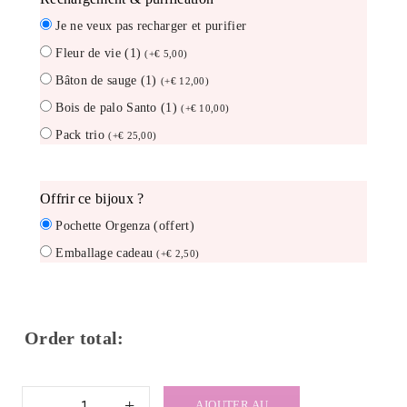
Je ne veux pas recharger et purifier
Fleur de vie (1)
(
+
€
5,00
)
Bâton de sauge (1)
(
+
€
12,00
)
Bois de palo Santo (1)
(
+
€
10,00
)
Pack trio
(
+
€
25,00
)
offrir ce bijoux ?
Pochette Orgenza (offert)
Emballage cadeau
(
+
€
2,50
)
Order total:
quantité
AJOUTER AU