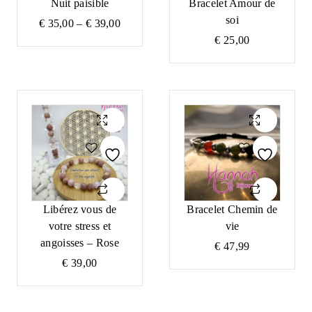
Nuit paisible
Bracelet Amour de
soi
Price
€
35,00
–
€
39,00
range:
€
25,00
€ 35,00
through
€ 39,00
Libérez vous de
Bracelet Chemin de
votre stress et
vie
angoisses – Rose
€
47,99
€
39,00