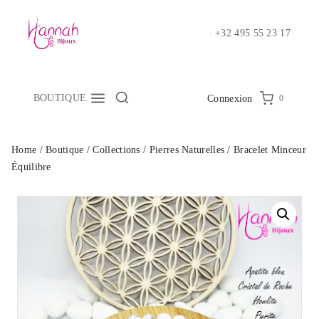
Skip
to
+32 495 55 23 17
content
BOUTIQUE
0
Connexion
Home
/
Boutique
/
Collections
/
Pierres Naturelles
/
Bracelet Minceur
Équilibre