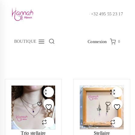
Skip
to
+32 495 55 23 17
content
BOUTIQUE
0
Connexion
Trio stellaire
Stellaire