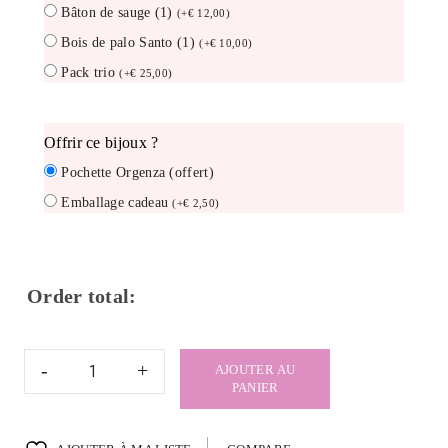
Bâton de sauge (1)
(
+
€
12,00
)
Bois de palo Santo (1)
(
+
€
10,00
)
Pack trio
(
+
€
25,00
)
offrir ce bijoux ?
Pochette Orgenza (offert)
Emballage cadeau
(
+
€
2,50
)
Order total:
quantité
AJOUTER AU
de
PANIER
Bracelet
Triple