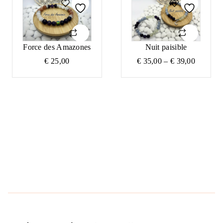
Force des Amazones
Nuit paisible
Price
€
25,00
€
35,00
–
€
39,00
range:
€ 35,00
through
€ 39,00