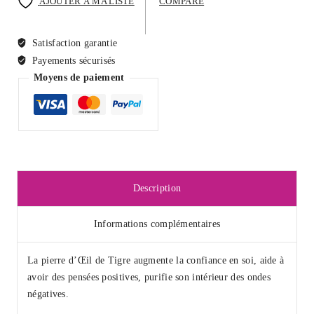
AJOUTER À MA LISTE
COMPARE
Protection
Satisfaction garantie
Payements sécurisés
Moyens de paiement
Description
Informations complémentaires
La pierre d’Œil de Tigre augmente
la confiance en soi,
aide à
avoir
des pensées positives,
purifie son intérieur des
ondes
négatives
.