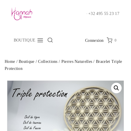
Skip
to
+32 495 55 23 17
content
BOUTIQUE
0
Connexion
Home
/
Boutique
/
Collections
/
Pierres Naturelles
/
Bracelet Triple
Protection