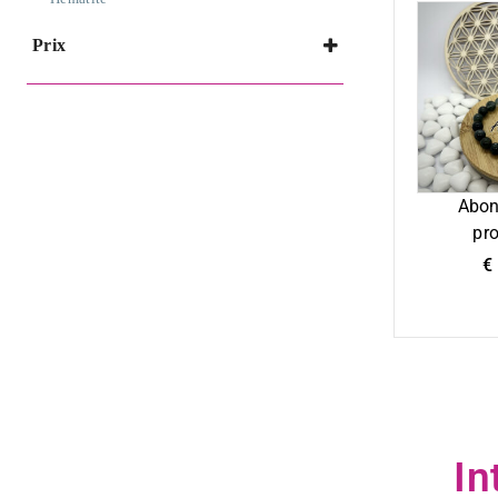
Prix
Abon
pro
€
In