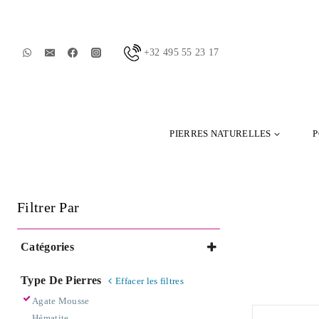
+32 495 55 23 17
PIERRES NATURELLES
P
Filtrer Par
Catégories
Bracelet
Type De Pierres
Effacer les filtres
Pierres Naturelles
Agate Mousse
Pour elle
Hématite
Pour Lui