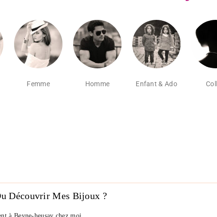
Femme
Homme
Enfant & Ado
Coll
u Découvrir Mes Bijoux ?
nt à Beyne-heusay chez moi