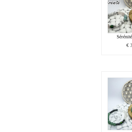
Sérénit
€
3