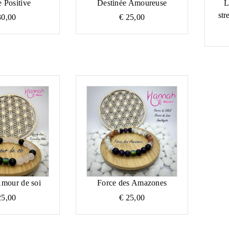
 Positive
Destinée Amoureuse
L
str
0,00
€
25,00
Amour de soi
Force des Amazones
5,00
€
25,00