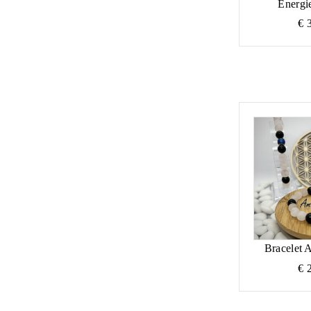
Energie
€
3
Bracelet 
€
2