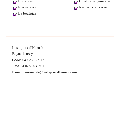
Livraison
Conditions générales
Nos valeurs
Respect vie privée
La boutique
Les bijoux d'Hannah
Beyne-heusay
GSM: 0495/55.23.17
TVA:BE828 024 761
E-mail:commande@lesbijouxdhannah.com
Select at least 2 products
to compare
VIEW COMPARISON